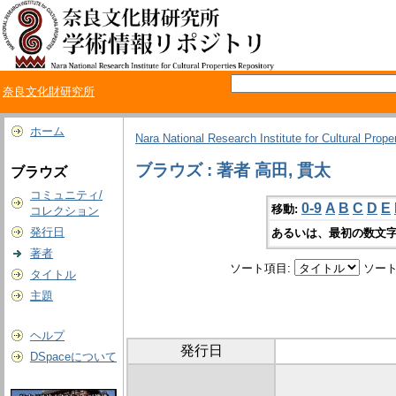
奈良文化財研究所
ホーム
Nara National Research Institute for Cultural Prope
ブラウズ : 著者 高田, 貫太
ブラウズ
コミュニティ/
0-9
A
B
C
D
E
移動:
コレクション
発行日
あるいは、最初の数文字
著者
ソート項目:
ソート
タイトル
主題
ヘルプ
発行日
DSpaceについて