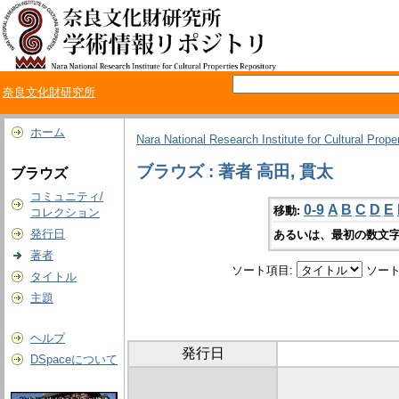
奈良文化財研究所
ホーム
Nara National Research Institute for Cultural Prope
ブラウズ : 著者 高田, 貫太
ブラウズ
コミュニティ/
0-9
A
B
C
D
E
移動:
コレクション
発行日
あるいは、最初の数文字
著者
ソート項目:
ソート
タイトル
主題
ヘルプ
発行日
DSpaceについて