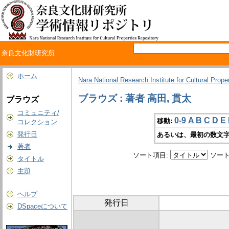
奈良文化財研究所
ホーム
Nara National Research Institute for Cultural Prope
ブラウズ : 著者 高田, 貫太
ブラウズ
コミュニティ/
0-9
A
B
C
D
E
移動:
コレクション
発行日
あるいは、最初の数文字
著者
ソート項目:
ソート
タイトル
主題
ヘルプ
発行日
DSpaceについて