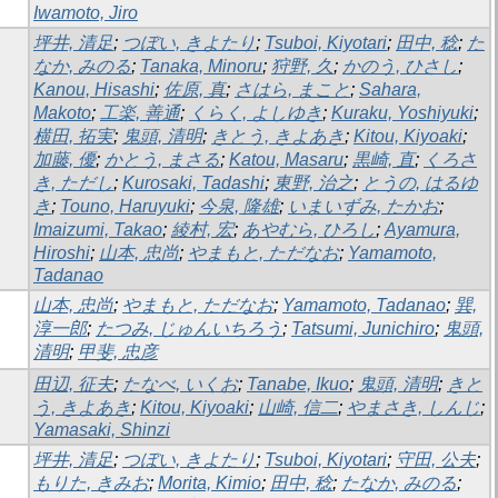
Iwamoto, Jiro
坪井, 清足
;
つぼい, きよたり
;
Tsuboi, Kiyotari
;
田中, 稔
;
た
なか, みのる
;
Tanaka, Minoru
;
狩野, 久
;
かのう, ひさし
;
Kanou, Hisashi
;
佐原, 真
;
さはら, まこと
;
Sahara,
Makoto
;
工楽, 善通
;
くらく, よしゆき
;
Kuraku, Yoshiyuki
;
横田, 拓実
;
鬼頭, 清明
;
きとう, きよあき
;
Kitou, Kiyoaki
;
加藤, 優
;
かとう, まさる
;
Katou, Masaru
;
黒崎, 直
;
くろさ
き, ただし
;
Kurosaki, Tadashi
;
東野, 治之
;
とうの, はるゆ
き
;
Touno, Haruyuki
;
今泉, 隆雄
;
いまいずみ, たかお
;
Imaizumi, Takao
;
綾村, 宏
;
あやむら, ひろし
;
Ayamura,
Hiroshi
;
山本, 忠尚
;
やまもと, ただなお
;
Yamamoto,
Tadanao
山本, 忠尚
;
やまもと, ただなお
;
Yamamoto, Tadanao
;
巽,
淳一郎
;
たつみ, じゅんいちろう
;
Tatsumi, Junichiro
;
鬼頭,
清明
;
甲斐, 忠彦
田辺, 征夫
;
たなべ, いくお
;
Tanabe, Ikuo
;
鬼頭, 清明
;
きと
う, きよあき
;
Kitou, Kiyoaki
;
山崎, 信二
;
やまさき, しんじ
;
Yamasaki, Shinzi
坪井, 清足
;
つぼい, きよたり
;
Tsuboi, Kiyotari
;
守田, 公夫
;
もりた, きみお
;
Morita, Kimio
;
田中, 稔
;
たなか, みのる
;