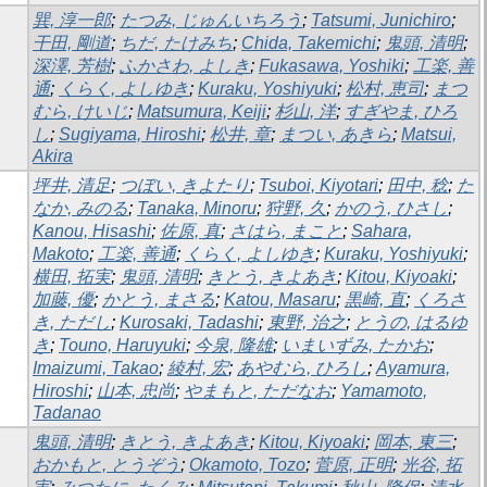
巽, 淳一郎
;
たつみ, じゅんいちろう
;
Tatsumi, Junichiro
;
干田, 剛道
;
ちだ, たけみち
;
Chida, Takemichi
;
鬼頭, 清明
;
深澤, 芳樹
;
ふかさわ, よしき
;
Fukasawa, Yoshiki
;
工楽, 善
通
;
くらく, よしゆき
;
Kuraku, Yoshiyuki
;
松村, 恵司
;
まつ
むら, けいじ
;
Matsumura, Keiji
;
杉山, 洋
;
すぎやま, ひろ
し
;
Sugiyama, Hiroshi
;
松井, 章
;
まつい, あきら
;
Matsui,
Akira
坪井, 清足
;
つぼい, きよたり
;
Tsuboi, Kiyotari
;
田中, 稔
;
た
なか, みのる
;
Tanaka, Minoru
;
狩野, 久
;
かのう, ひさし
;
Kanou, Hisashi
;
佐原, 真
;
さはら, まこと
;
Sahara,
Makoto
;
工楽, 善通
;
くらく, よしゆき
;
Kuraku, Yoshiyuki
;
横田, 拓実
;
鬼頭, 清明
;
きとう, きよあき
;
Kitou, Kiyoaki
;
加藤, 優
;
かとう, まさる
;
Katou, Masaru
;
黒崎, 直
;
くろさ
き, ただし
;
Kurosaki, Tadashi
;
東野, 治之
;
とうの, はるゆ
き
;
Touno, Haruyuki
;
今泉, 隆雄
;
いまいずみ, たかお
;
Imaizumi, Takao
;
綾村, 宏
;
あやむら, ひろし
;
Ayamura,
Hiroshi
;
山本, 忠尚
;
やまもと, ただなお
;
Yamamoto,
Tadanao
鬼頭, 清明
;
きとう, きよあき
;
Kitou, Kiyoaki
;
岡本, 東三
;
おかもと, とうぞう
;
Okamoto, Tozo
;
菅原, 正明
;
光谷, 拓