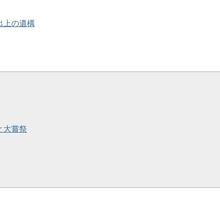
簡出上の遺構
司と大嘗祭