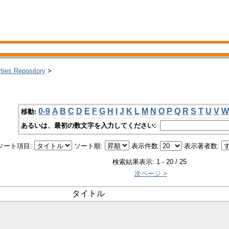
rties Repository
>
0-9
A
B
C
D
E
F
G
H
I
J
K
L
M
N
O
P
Q
R
S
T
U
V
W
移動:
あるいは、最初の数文字を入力してください:
ソート項目:
ソート順:
表示件数
表示著者数:
検索結果表示: 1 - 20 / 25
次ページ >
タイトル