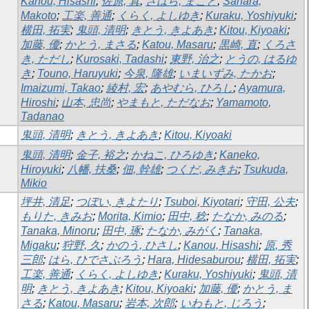
Kanou, Hisashi
;
佐原, 真
;
さはら, まこと
;
Sahara,
Makoto
;
工楽, 善通
;
くらく, よしゆき
;
Kuraku, Yoshiyuki
;
横田, 拓実
;
鬼頭, 清明
;
きとう, きよあき
;
Kitou, Kiyoaki
;
加藤, 優
;
かとう, まさる
;
Katou, Masaru
;
黒崎, 直
;
くろさ
き, ただし
;
Kurosaki, Tadashi
;
東野, 治之
;
とうの, はるゆ
き
;
Touno, Haruyuki
;
今泉, 隆雄
;
いまいずみ, たかお
;
Imaizumi, Takao
;
綾村, 宏
;
あやむら, ひろし
;
Ayamura,
Hiroshi
;
山本, 忠尚
;
やまもと, ただなお
;
Yamamoto,
Tadanao
鬼頭, 清明
;
きとう, きよあき
;
Kitou, Kiyoaki
鬼頭, 清明
;
金子, 裕之
;
かねこ, ひろゆき
;
Kaneko,
Hiroyuki
;
八幡, 扶桑
;
佃, 幹雄
;
つくだ, みきお
;
Tsukuda,
Mikio
坪井, 清足
;
つぼい, きよたり
;
Tsuboi, Kiyotari
;
守田, 公夫
;
もりた, きみお
;
Morita, Kimio
;
田中, 稔
;
たなか, みのる
;
Tanaka, Minoru
;
田中, 琢
;
たなか, みがく
;
Tanaka,
Migaku
;
狩野, 久
;
かのう, ひさし
;
Kanou, Hisashi
;
原, 秀
三郎
;
はら, ひでさぶろう
;
Hara, Hidesaburou
;
横田, 拓実
;
工楽, 善通
;
くらく, よしゆき
;
Kuraku, Yoshiyuki
;
鬼頭, 清
明
;
きとう, きよあき
;
Kitou, Kiyoaki
;
加藤, 優
;
かとう, ま
さる
;
Katou, Masaru
;
岩本, 次郎
;
いわもと, じろう
;