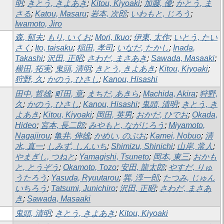
明
;
きとう, きよあき
;
Kitou, Kiyoaki
;
加藤, 優
;
かとう, ま
さる
;
Katou, Masaru
;
岩本, 次郎
;
いわもと, じろう
;
Iwamoto, Jiro
森, 郁夫
;
もり, いくお
;
Mori, Ikuo
;
伊東, 太作
;
いとう, たい
さく
;
Ito, taisaku
;
稲田, 孝司
;
いなだ, たかし
;
Inada,
Takashi
;
沢田, 正昭
;
さわだ, まさあき
;
Sawada, Masaaki
;
横田, 拓実
;
鬼頭, 清明
;
きとう, きよあき
;
Kitou, Kiyoaki
;
狩野, 久
;
かのう, ひさし
;
Kanou, Hisashi
田中, 哲雄
;
町田, 章
;
まちだ, あきら
;
Machida, Akira
;
狩野,
久
;
かのう, ひさし
;
Kanou, Hisashi
;
鬼頭, 清明
;
きとう, き
よあき
;
Kitou, Kiyoaki
;
岡田, 英男
;
おかだ, ひでお
;
Okada,
Hideo
;
宮本, 長二郎
;
みやもと, ながじろう
;
Miyamoto,
Nagajirou
;
亀井, 伸雄
;
かめい, のぶお
;
Kamei, Nobuo
;
清
水, 真一
;
しみず, しんいち
;
Shimizu, Shinichi
;
山岸, 常人
;
やまぎし, つねと
;
Yamagishi, Tsuneto
;
岡本, 東三
;
おかも
と, とうぞう
;
Okamoto, Tozo
;
安田, 龍太郎
;
やすだ, りゅ
うたろう
;
Yasuda, Ryuutarou
;
巽, 淳一郎
;
たつみ, じゅん
いちろう
;
Tatsumi, Junichiro
;
沢田, 正昭
;
さわだ, まさあ
き
;
Sawada, Masaaki
鬼頭, 清明
;
きとう, きよあき
;
Kitou, Kiyoaki