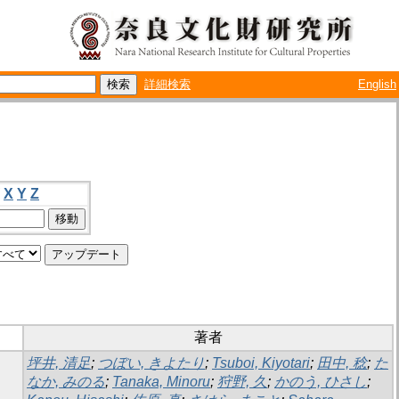
詳細検索
English
X
Y
Z
著者
坪井, 清足
;
つぼい, きよたり
;
Tsuboi, Kiyotari
;
田中, 稔
;
た
なか, みのる
;
Tanaka, Minoru
;
狩野, 久
;
かのう, ひさし
;