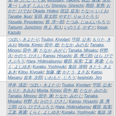
実
;
みつたに, たくみ
;
Mitsutani, Takumi
;
秋山, 隆保
;
清水,
真一
;
しみず, しんいち
;
Shimizu, Shinichi
;
岡田, 英男
;
お
かだ, ひでお
;
Okada, Hideo
;
田辺, 征夫
;
たなべ, いくお
;
Tanabe, Ikuo
;
安田, 龍太郎
;
やすだ, りゅうたろう
;
Yasuda, Ryuutarou
;
巽, 淳一郎
;
たつみ, じゅんいちろう
;
Tatsumi, Junichiro
;
井上, 和人
;
いのうえ, かずと
;
Inoue,
Kazuto
つぼい, きよたり
;
Tsuboi, Kiyotari
;
守田, 公夫
;
もりた, き
みお
;
Morita, Kimio
;
田中, 稔
;
たなか, みのる
;
Tanaka,
Minoru
;
田中, 琢
;
たなか, みがく
;
Tanaka, Migaku
;
狩野,
久
;
かのう, ひさし
;
Kanou, Hisashi
;
原, 秀三郎
;
はら, ひで
さぶろう
;
Hara, Hidesaburou
;
横田, 拓実
;
工楽, 善通
;
くら
く, よしゆき
;
Kuraku, Yoshiyuki
;
鬼頭, 清明
;
きとう, きよ
あき
;
Kitou, Kiyoaki
;
加藤, 優
;
かとう, まさる
;
Katou,
Masaru
;
岩本, 次郎
;
いわもと, じろう
;
Iwamoto, Jiro
坪井, 清足
;
つぼい, きよたり
;
Tsuboi, Kiyotari
;
守田, 公夫
;
もりた, きみお
;
Morita, Kimio
;
田中, 稔
;
たなか, みのる
;
Tanaka, Minoru
;
田中, 琢
;
たなか, みがく
;
Tanaka,
Migaku
;
狩野, 久
;
かのう, ひさし
;
Kanou, Hisashi
;
原, 秀
三郎
;
はら, ひでさぶろう
;
Hara, Hidesaburou
;
横田, 拓実
;
工楽, 善通
;
くらく, よしゆき
;
Kuraku, Yoshiyuki
;
鬼頭, 清