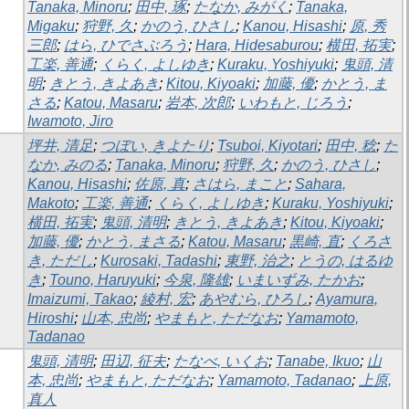
Tanaka, Minoru
;
田中, 琢
;
たなか, みがく
;
Tanaka,
Migaku
;
狩野, 久
;
かのう, ひさし
;
Kanou, Hisashi
;
原, 秀
三郎
;
はら, ひでさぶろう
;
Hara, Hidesaburou
;
横田, 拓実
;
工楽, 善通
;
くらく, よしゆき
;
Kuraku, Yoshiyuki
;
鬼頭, 清
明
;
きとう, きよあき
;
Kitou, Kiyoaki
;
加藤, 優
;
かとう, ま
さる
;
Katou, Masaru
;
岩本, 次郎
;
いわもと, じろう
;
Iwamoto, Jiro
坪井, 清足
;
つぼい, きよたり
;
Tsuboi, Kiyotari
;
田中, 稔
;
た
なか, みのる
;
Tanaka, Minoru
;
狩野, 久
;
かのう, ひさし
;
Kanou, Hisashi
;
佐原, 真
;
さはら, まこと
;
Sahara,
Makoto
;
工楽, 善通
;
くらく, よしゆき
;
Kuraku, Yoshiyuki
;
横田, 拓実
;
鬼頭, 清明
;
きとう, きよあき
;
Kitou, Kiyoaki
;
加藤, 優
;
かとう, まさる
;
Katou, Masaru
;
黒崎, 直
;
くろさ
き, ただし
;
Kurosaki, Tadashi
;
東野, 治之
;
とうの, はるゆ
き
;
Touno, Haruyuki
;
今泉, 隆雄
;
いまいずみ, たかお
;
Imaizumi, Takao
;
綾村, 宏
;
あやむら, ひろし
;
Ayamura,
Hiroshi
;
山本, 忠尚
;
やまもと, ただなお
;
Yamamoto,
Tadanao
鬼頭, 清明
;
田辺, 征夫
;
たなべ, いくお
;
Tanabe, Ikuo
;
山
本, 忠尚
;
やまもと, ただなお
;
Yamamoto, Tadanao
;
上原,
真人