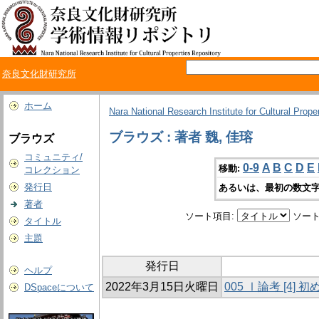
奈良文化財研究所
ホーム
Nara National Research Institute for Cultural Prope
ブラウズ : 著者 魏, 佳瑢
ブラウズ
コミュニティ/
0-9
A
B
C
D
E
移動:
コレクション
発行日
あるいは、最初の数文字
著者
ソート項目:
ソート
タイトル
主題
発行日
ヘルプ
2022年3月15日火曜日
005 Ⅰ論考 [4
DSpaceについて