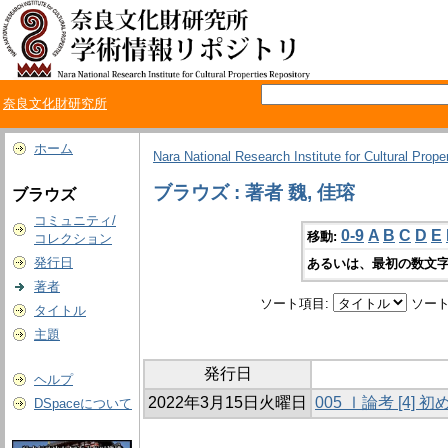
奈良文化財研究所
ホーム
Nara National Research Institute for Cultural Prope
ブラウズ : 著者 魏, 佳瑢
ブラウズ
コミュニティ/
0-9
A
B
C
D
E
移動:
コレクション
発行日
あるいは、最初の数文字
著者
ソート項目:
ソート
タイトル
主題
発行日
ヘルプ
2022年3月15日火曜日
005 Ⅰ論考 [4
DSpaceについて