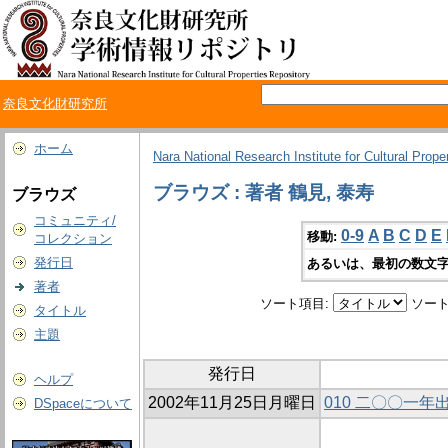
奈良文化財研究所
ホーム
Nara National Research Institute for Cultural Prope
ブラウズ : 著者 鶴見, 泰寿
ブラウズ
コミュニティ/
0-9
A
B
C
D
E
移動:
コレクション
発行日
あるいは、最初の数文字
著者
ソート項目:
ソート
タイトル
主題
発行日
ヘルプ
2002年11月25日月曜日
010 二〇〇一
DSpaceについて