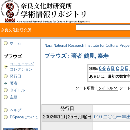
奈良文化財研究所
ホーム
Nara National Research Institute for Cultural Prope
ブラウズ : 著者 鶴見, 泰寿
ブラウズ
コミュニティ/
0-9
A
B
C
D
E
移動:
コレクション
発行日
あるいは、最初の数文字
著者
ソート項目:
ソート
タイトル
主題
発行日
ヘルプ
2002年11月25日月曜日
010 二〇〇一
DSpaceについて