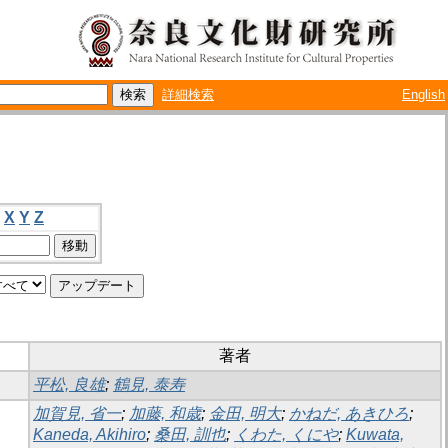
詳細検索
English
X
Y
Z
著者
平松, 良雄
;
鶴見, 泰寿
加賀見, 省一
;
加藤, 和歳
;
金田, 明大
;
かねだ, あきひろ
;
Kaneda, Akihiro
;
桑田, 訓也
;
くわた, くにや
;
Kuwata,