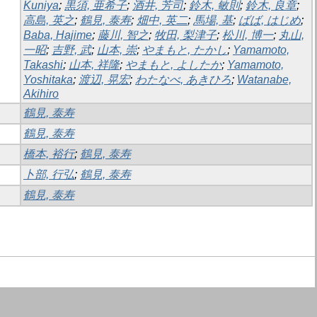
Kuniya
;
黒須, 亜希子
;
酒井, 芳司
;
鈴木, 敏則
;
鈴木, 良章
;
高島, 英之
;
鶴見, 泰寿
;
畑中, 英二
;
馬場, 基
;
ばば, はじめ
;
Baba, Hajime
;
藤川, 智之
;
牧田, 梨津子
;
松川, 博一
;
丸山,
一昭
;
吉野, 武
;
山本, 崇
;
やまもと, たかし
;
Yamamoto,
Takashi
;
山本, 祥隆
;
やまもと, よしたか
;
Yamamoto,
Yoshitaka
;
渡辺, 晃宏
;
わたなべ, あきひろ
;
Watanabe,
Akihiro
鶴見, 泰寿
鶴見, 泰寿
橋本, 裕行
;
鶴見, 泰寿
卜部, 行弘
;
鶴見, 泰寿
鶴見, 泰寿