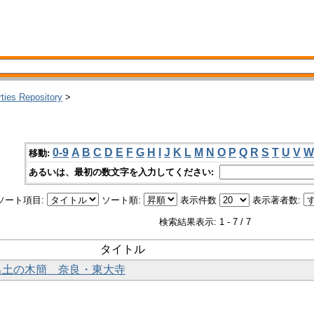
rties Repository
>
0-9
A
B
C
D
E
F
G
H
I
J
K
L
M
N
O
P
Q
R
S
T
U
V
W
移動:
あるいは、最初の数文字を入力してください:
ソート項目:
ソート順:
表示件数
表示著者数:
検索結果表示: 1 - 7 / 7
タイトル
年出土の木簡 奈良・東大寺