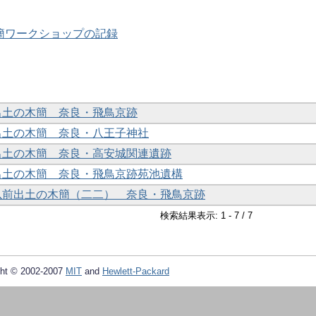
 木簡ワークショップの記録
年出土の木簡 奈良・飛鳥京跡
年出土の木簡 奈良・八王子神社
年出土の木簡 奈良・高安城関連遺跡
年出土の木簡 奈良・飛鳥京跡苑池遺構
年以前出土の木簡（二二） 奈良・飛鳥京跡
検索結果表示: 1 - 7 / 7
ht © 2002-2007
MIT
and
Hewlett-Packard