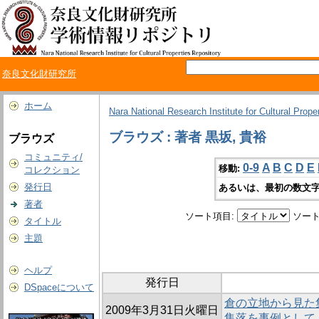
奈良文化財研究所
ホーム
Nara National Research Institute for Cultural Prope
ブラウズ : 著者 黒坂, 貴裕
ブラウズ
コミュニティ/
0-9
A
B
C
D
E
移動:
コレクション
発行日
あるいは、最初の数文字
著者
ソート項目:
ソート
タイトル
主題
ヘルプ
発行日
DSpaceについて
倉の立地から見た
2009年3月31日火曜日
集落を事例として