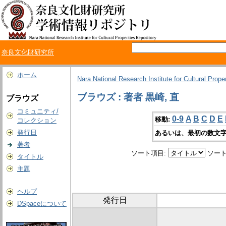
奈良文化財研究所
ホーム
Nara National Research Institute for Cultural Prope
ブラウズ : 著者 黒崎, 直
ブラウズ
コミュニティ/
0-9
A
B
C
D
E
移動:
コレクション
発行日
あるいは、最初の数文字
著者
ソート項目:
ソート
タイトル
主題
ヘルプ
発行日
DSpaceについて