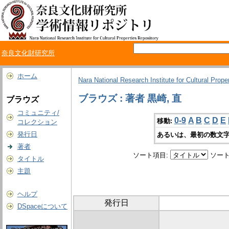
奈良文化財研究所
ホーム
Nara National Research Institute for Cultural Prope
ブラウズ : 著者 黒崎, 直
ブラウズ
コミュニティ/
0-9
A
B
C
D
E
移動:
コレクション
発行日
あるいは、最初の数文字
著者
ソート項目:
ソート
タイトル
主題
ヘルプ
発行日
DSpaceについて