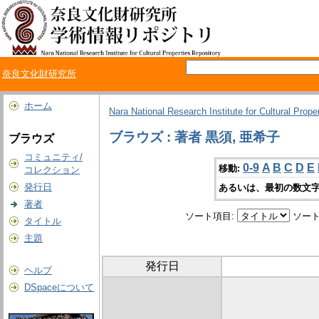
奈良文化財研究所
ホーム
Nara National Research Institute for Cultural Prope
ブラウズ : 著者 黒須, 亜希子
ブラウズ
コミュニティ/
0-9
A
B
C
D
E
移動:
コレクション
発行日
あるいは、最初の数文字
著者
ソート項目:
ソート
タイトル
主題
発行日
ヘルプ
DSpaceについて