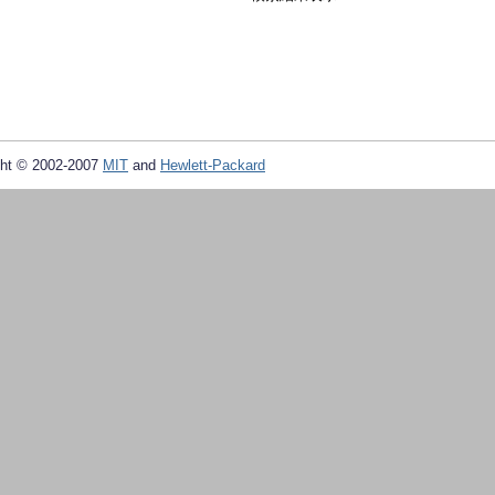
ht © 2002-2007
MIT
and
Hewlett-Packard