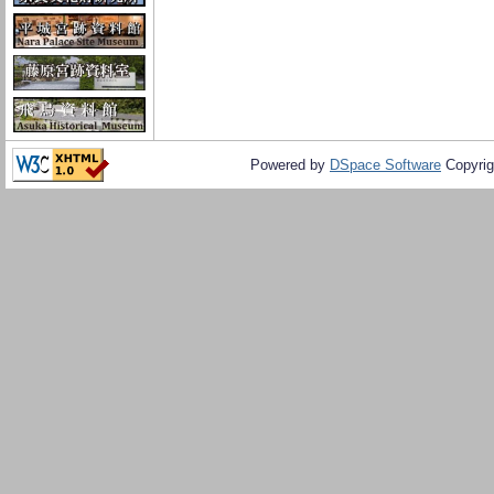
Powered by
DSpace Software
Copyrig