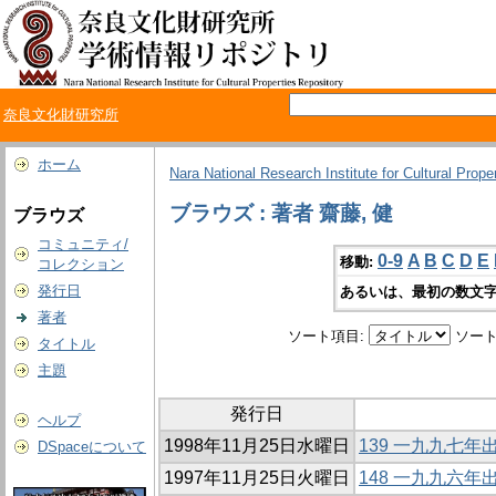
奈良文化財研究所
ホーム
Nara National Research Institute for Cultural Prope
ブラウズ : 著者 齋藤, 健
ブラウズ
コミュニティ/
0-9
A
B
C
D
E
移動:
コレクション
発行日
あるいは、最初の数文字
著者
ソート項目:
ソート
タイトル
主題
発行日
ヘルプ
1998年11月25日水曜日
139 一九九七
DSpaceについて
1997年11月25日火曜日
148 一九九六