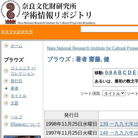
奈良文化財研究所
ホーム
Nara National Research Institute for Cultural Prope
ブラウズ : 著者 齋藤, 健
ブラウズ
コミュニティ/
0-9
A
B
C
D
E
移動:
コレクション
発行日
あるいは、最初の数文字
著者
ソート項目:
ソート
タイトル
主題
発行日
ヘルプ
1998年11月25日水曜日
139 一九九七
DSpaceについて
1997年11月25日火曜日
148 一九九六