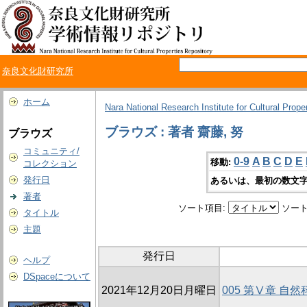
奈良文化財研究所
ホーム
Nara National Research Institute for Cultural Prope
ブラウズ : 著者 齋藤, 努
ブラウズ
コミュニティ/
0-9
A
B
C
D
E
移動:
コレクション
発行日
あるいは、最初の数文字
著者
ソート項目:
ソート
タイトル
主題
発行日
ヘルプ
DSpaceについて
2021年12月20日月曜日
005 第Ⅴ章 自