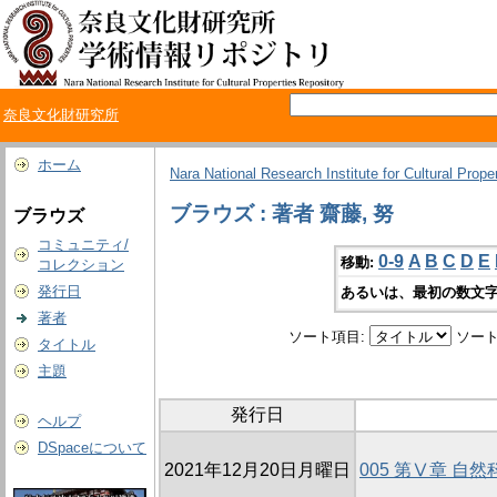
奈良文化財研究所
ホーム
Nara National Research Institute for Cultural Prope
ブラウズ : 著者 齋藤, 努
ブラウズ
コミュニティ/
0-9
A
B
C
D
E
移動:
コレクション
発行日
あるいは、最初の数文字
著者
ソート項目:
ソート
タイトル
主題
発行日
ヘルプ
DSpaceについて
2021年12月20日月曜日
005 第Ⅴ章 自