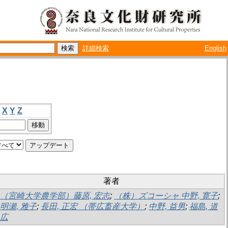
詳細検索
English
X
Y
Z
著者
（宮崎大学農学部）藤原, 宏志
;
（株）ズコーシャ 中野, 寛子
;
明瀬, 雅子
;
長田, 正宏 （帯広畜産大学）
;
中野, 益男
;
福島, 道
広