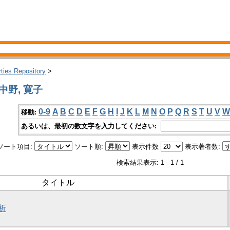
rties Repository
>
中野, 寛子
0-9
A
B
C
D
E
F
G
H
I
J
K
L
M
N
O
P
Q
R
S
T
U
V
W
移動:
あるいは、最初の数文字を入力してください:
ソート項目:
ソート順:
表示件数
表示著者数:
検索結果表示: 1 - 1 / 1
タイトル
析