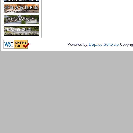
Powered by
DSpace Software
Copyrig