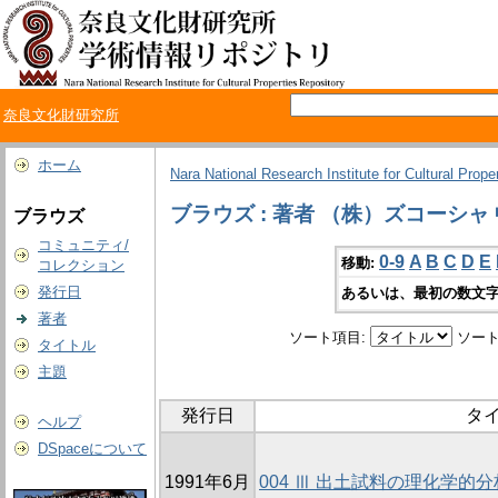
奈良文化財研究所
ホーム
Nara National Research Institute for Cultural Prope
ブラウズ : 著者 （株）ズコーシャ 
ブラウズ
コミュニティ/
0-9
A
B
C
D
E
移動:
コレクション
発行日
あるいは、最初の数文字
著者
ソート項目:
ソート
タイトル
主題
発行日
タ
ヘルプ
DSpaceについて
1991年6月
004 Ⅲ 出土試料の理化学的分