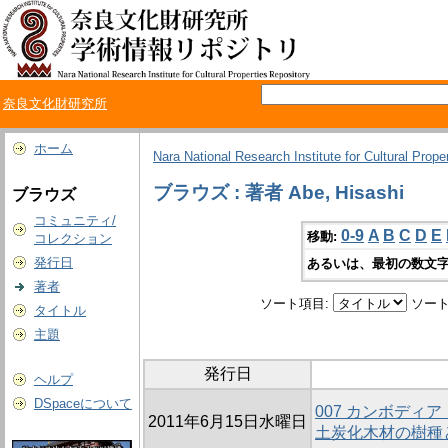
奈良文化財研究所
ホーム
Nara National Research Institute for Cultural Prope
ブラウズ : 著者 Abe, Hisashi
ブラウズ
コミュニティ/
0-9
A
B
C
D
E
移動:
コレクション
発行日
あるいは、最初の数文字
著者
ソート項目:
ソート
タイトル
主題
発行日
ヘルプ
DSpaceについて
007 カンボディ
2011年6月15日水曜日
土炭化木材の樹種