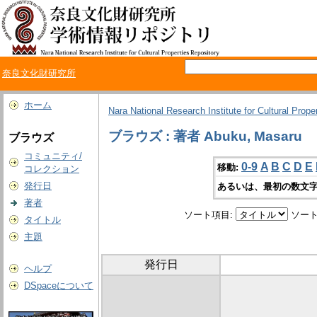
奈良文化財研究所
ホーム
Nara National Research Institute for Cultural Prope
ブラウズ : 著者 Abuku, Masaru
ブラウズ
コミュニティ/
0-9
A
B
C
D
E
移動:
コレクション
発行日
あるいは、最初の数文字
著者
ソート項目:
ソート
タイトル
主題
発行日
ヘルプ
DSpaceについて