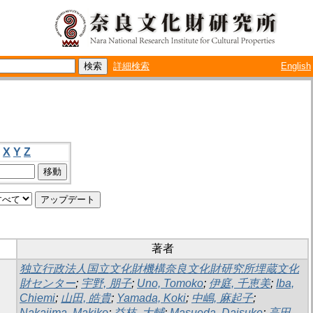
詳細検索
English
X
Y
Z
著者
独立行政法人国立文化財機構奈良文化財研究所埋蔵文化
財センター
;
宇野, 朋子
;
Uno, Tomoko
;
伊庭, 千恵美
;
Iba,
Chiemi
;
山田, 皓貴
;
Yamada, Koki
;
中嶋, 麻起子
;
Nakajima, Makiko
;
益枝, 大輔
;
Masueda, Daisuke
;
高田,