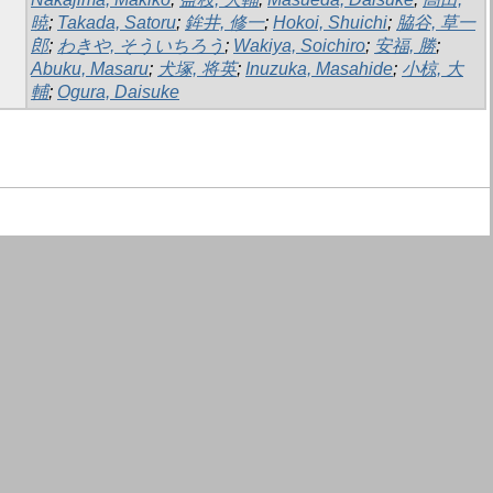
暁
;
Takada, Satoru
;
鉾井, 修一
;
Hokoi, Shuichi
;
脇谷, 草一
郎
;
わきや, そういちろう
;
Wakiya, Soichiro
;
安福, 勝
;
Abuku, Masaru
;
犬塚, 将英
;
Inuzuka, Masahide
;
小椋, 大
輔
;
Ogura, Daisuke