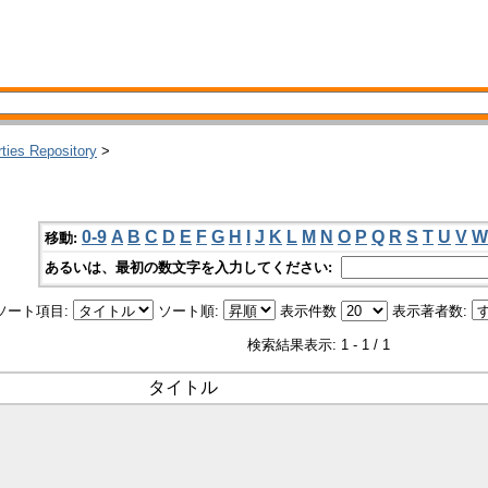
rties Repository
>
0-9
A
B
C
D
E
F
G
H
I
J
K
L
M
N
O
P
Q
R
S
T
U
V
W
移動:
あるいは、最初の数文字を入力してください:
ソート項目:
ソート順:
表示件数
表示著者数:
検索結果表示: 1 - 1 / 1
タイトル