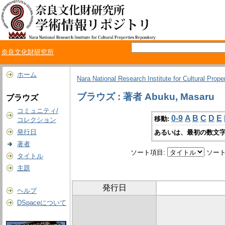
奈良文化財研究所
ホーム
Nara National Research Institute for Cultural Prope
ブラウズ : 著者 Abuku, Masaru
ブラウズ
コミュニティ/
0-9
A
B
C
D
E
移動:
コレクション
発行日
あるいは、最初の数文字
著者
ソート項目:
ソート
タイトル
主題
発行日
ヘルプ
DSpaceについて