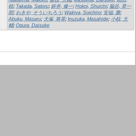
暁
;
Takada, Satoru
;
鉾井, 修一
;
Hokoi, Shuichi
;
脇谷, 草一
郎
;
わきや, そういちろう
;
Wakiya, Soichiro
;
安福, 勝
;
Abuku, Masaru
;
犬塚, 将英
;
Inuzuka, Masahide
;
小椋, 大
輔
;
Ogura, Daisuke