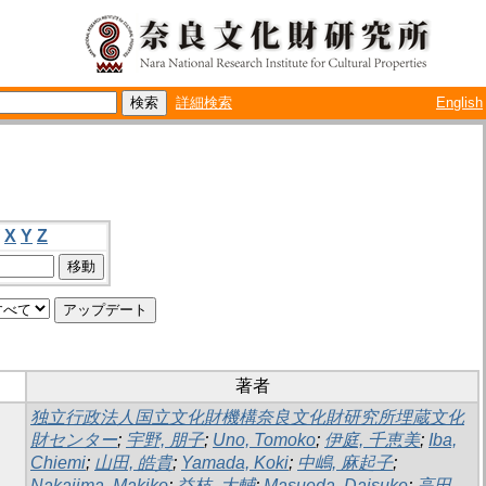
詳細検索
English
X
Y
Z
著者
独立行政法人国立文化財機構奈良文化財研究所埋蔵文化
財センター
;
宇野, 朋子
;
Uno, Tomoko
;
伊庭, 千恵美
;
Iba,
Chiemi
;
山田, 皓貴
;
Yamada, Koki
;
中嶋, 麻起子
;
Nakajima, Makiko
;
益枝, 大輔
;
Masueda, Daisuke
;
高田,