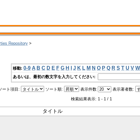
rties Repository
>
0-9
A
B
C
D
E
F
G
H
I
J
K
L
M
N
O
P
Q
R
S
T
U
V
W
移動:
あるいは、最初の数文字を入力してください:
ソート項目:
ソート順:
表示件数
表示著者数:
検索結果表示: 1 - 1 / 1
タイトル