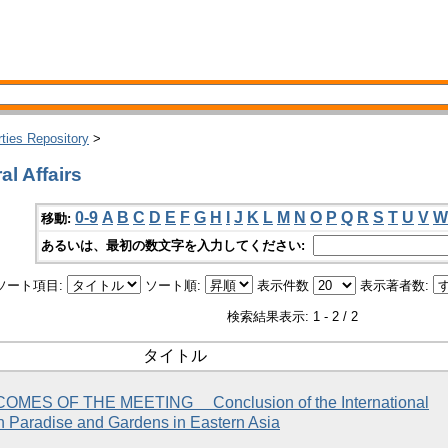
rties Repository
>
l Affairs
0-9
A
B
C
D
E
F
G
H
I
J
K
L
M
N
O
P
Q
R
S
T
U
V
W
移動:
あるいは、最初の数文字を入力してください:
ソート項目:
ソート順:
表示件数
表示著者数:
検索結果表示: 1 - 2 / 2
タイトル
MES OF THE MEETING Conclusion of the International
n Paradise and Gardens in Eastern Asia