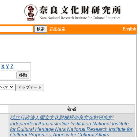
詳細検索
English
X
Y
Z
著者
独立行政法人国立文化財機構奈良文化財研究所
;
Independent Administrative Institution National Institute
for Cultural Heritage Nara National Research Institute for
Cultural Properties
;
Agency for Cultural Affairs