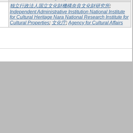
独立行政法人国立文化財機構奈良文化財研究所
;
Independent Administrative Institution National Institute
for Cultural Heritage Nara National Research Institute for
Cultural Properties
;
文化庁
;
Agency for Cultural Affairs