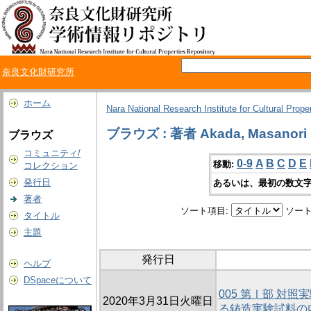
奈良文化財研究所
ホーム
Nara National Research Institute for Cultural Prope
ブラウズ : 著者 Akada, Masanori
ブラウズ
コミュニティ/
0-9
A
B
C
D
E
移動:
コレクション
発行日
あるいは、最初の数文字
著者
ソート項目:
ソート
タイトル
主題
発行日
ヘルプ
DSpaceについて
005 第Ⅰ部 対照
2020年3月31日火曜日
る鋳造実験試料の