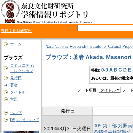
奈良文化財研究所
ホーム
Nara National Research Institute for Cultural Prope
ブラウズ : 著者 Akada, Masanori
ブラウズ
コミュニティ/
0-9
A
B
C
D
E
移動:
コレクション
発行日
あるいは、最初の数文字
著者
ソート項目:
ソート
タイトル
主題
発行日
ヘルプ
DSpaceについて
005 第Ⅰ部 対照
2020年3月31日火曜日
る鋳造実験試料の