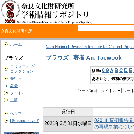
奈良文化財研究所
ホーム
Nara National Research Institute for Cultural Prope
ブラウズ : 著者 An, Taewook
ブラウズ
コミュニティ/
0-9
A
B
C
D
E
移動:
コレクション
発行日
あるいは、最初の数文字
著者
ソート項目:
ソート
タイトル
主題
発行日
ヘルプ
020 Ⅱ 事例報
DSpaceについて
2021年3月31日水曜日
の再現事業につい