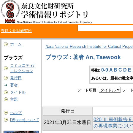
奈良文化財研究所
ホーム
Nara National Research Institute for Cultural Prope
ブラウズ : 著者 An, Taewook
ブラウズ
コミュニティ/
0-9
A
B
C
D
E
移動:
コレクション
発行日
あるいは、最初の数文字
著者
ソート項目:
ソート
タイトル
主題
発行日
ヘルプ
020 Ⅱ 事例報
DSpaceについて
2021年3月31日水曜日
の再現事業につい