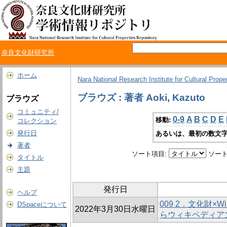
奈良文化財研究所
ホーム
Nara National Research Institute for Cultural Prope
ブラウズ : 著者 Aoki, Kazuto
ブラウズ
コミュニティ/
0-9
A
B
C
D
E
移動:
コレクション
発行日
あるいは、最初の数文字
著者
ソート項目:
ソート
タイトル
主題
発行日
ヘルプ
009 2．文化財×Wi
DSpaceについて
2022年3月30日水曜日
らウィキペディア