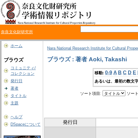
奈良文化財研究所
ホーム
Nara National Research Institute for Cultural Prope
ブラウズ : 著者 Aoki, Takashi
ブラウズ
コミュニティ/
0-9
A
B
C
D
E
移動:
コレクション
発行日
あるいは、最初の数文字
著者
ソート項目:
ソート
タイトル
主題
ヘルプ
発行日
DSpaceについて