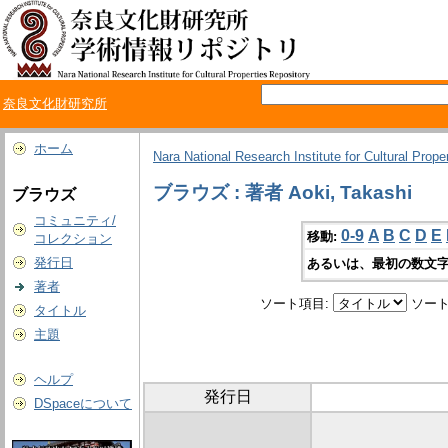
奈良文化財研究所
ホーム
Nara National Research Institute for Cultural Prope
ブラウズ : 著者 Aoki, Takashi
ブラウズ
コミュニティ/
0-9
A
B
C
D
E
移動:
コレクション
発行日
あるいは、最初の数文字
著者
ソート項目:
ソート
タイトル
主題
ヘルプ
発行日
DSpaceについて