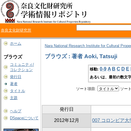
奈良文化財研究所
ホーム
Nara National Research Institute for Cultural Prope
ブラウズ : 著者 Aoki, Tatsuji
ブラウズ
コミュニティ/
0-9
A
B
C
D
E
移動:
コレクション
発行日
あるいは、最初の数文字
著者
ソート項目:
ソート
タイトル
主題
発行日
ヘルプ
DSpaceについて
2012年12月
007 コロンビア