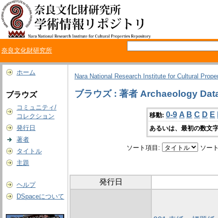
奈良文化財研究所
ホーム
Nara National Research Institute for Cultural Prope
ブラウズ : 著者 Archaeology Data
ブラウズ
コミュニティ/
0-9
A
B
C
D
E
移動:
コレクション
発行日
あるいは、最初の数文字
著者
ソート項目:
ソート
タイトル
主題
発行日
ヘルプ
DSpaceについて