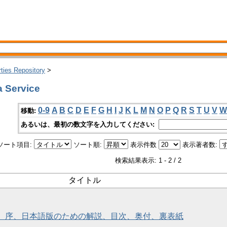
rties Repository
>
 Service
0-9
A
B
C
D
E
F
G
H
I
J
K
L
M
N
O
P
Q
R
S
T
U
V
W
移動:
あるいは、最初の数文字を入力してください:
ソート項目:
ソート順:
表示件数
表示著者数:
検索結果表示: 1 - 2 / 2
タイトル
題紙、序、日本語版のための解説、目次、奥付、裏表紙