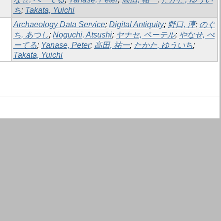
ち
;
Takata, Yuichi
Archaeology Data Service
;
Digital Antiquity
;
野口, 淳
;
のぐ
ち, あつし
;
Noguchi, Atsushi
;
ヤナセ, ペーテル
;
やなせ, ぺ
ーてる
;
Yanase, Peter
;
高田, 祐一
;
たかた, ゆういち
;
Takata, Yuichi