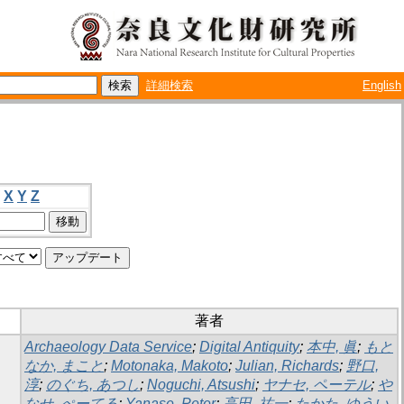
詳細検索
English
X
Y
Z
著者
Archaeology Data Service
;
Digital Antiquity
;
本中, 眞
;
もと
なか, まこと
;
Motonaka, Makoto
;
Julian, Richards
;
野口,
淳
;
のぐち, あつし
;
Noguchi, Atsushi
;
ヤナセ, ペーテル
;
や
なせ, ぺーてる
;
Yanase, Peter
;
高田, 祐一
;
たかた, ゆうい