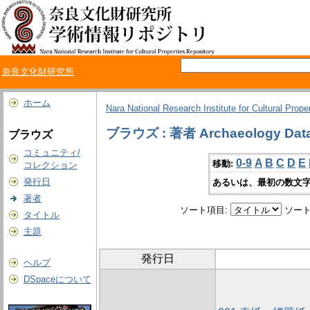
奈良文化財研究所
ホーム
Nara National Research Institute for Cultural Prope
ブラウズ : 著者 Archaeology Data
ブラウズ
コミュニティ/
0-9
A
B
C
D
E
移動:
コレクション
発行日
あるいは、最初の数文字
著者
ソート項目:
ソート
タイトル
主題
発行日
ヘルプ
DSpaceについて