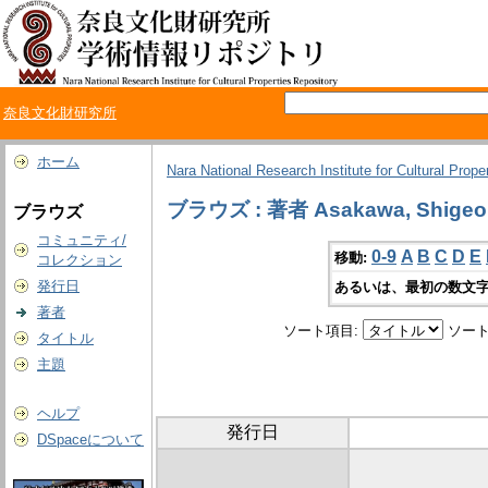
奈良文化財研究所
ホーム
Nara National Research Institute for Cultural Prope
ブラウズ : 著者 Asakawa, Shigeo
ブラウズ
コミュニティ/
0-9
A
B
C
D
E
移動:
コレクション
発行日
あるいは、最初の数文字
著者
ソート項目:
ソート
タイトル
主題
ヘルプ
発行日
DSpaceについて