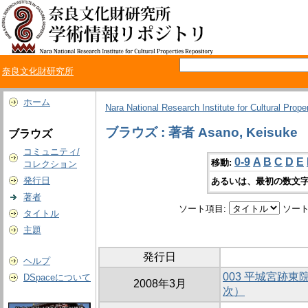
奈良文化財研究所
ホーム
Nara National Research Institute for Cultural Prope
ブラウズ : 著者 Asano, Keisuke
ブラウズ
コミュニティ/
0-9
A
B
C
D
E
移動:
コレクション
発行日
あるいは、最初の数文字
著者
ソート項目:
ソート
タイトル
主題
発行日
ヘルプ
003 平城宮跡東
DSpaceについて
2008年3月
次）