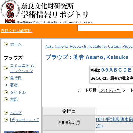
奈良文化財研究所
ホーム
Nara National Research Institute for Cultural Prope
ブラウズ : 著者 Asano, Keisuke
ブラウズ
コミュニティ/
0-9
A
B
C
D
E
移動:
コレクション
発行日
あるいは、最初の数文字
著者
ソート項目:
ソート
タイトル
主題
発行日
ヘルプ
003 平城宮跡東
DSpaceについて
2008年3月
次）