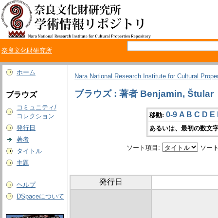
奈良文化財研究所
ホーム
Nara National Research Institute for Cultural Prope
ブラウズ : 著者 Benjamin, Štular
ブラウズ
コミュニティ/
0-9
A
B
C
D
E
移動:
コレクション
発行日
あるいは、最初の数文字
著者
ソート項目:
ソート
タイトル
主題
発行日
ヘルプ
DSpaceについて