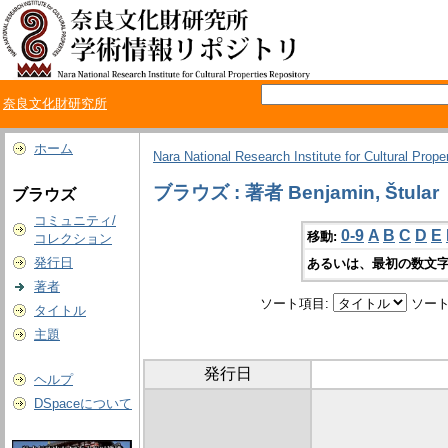
奈良文化財研究所
ホーム
Nara National Research Institute for Cultural Prope
ブラウズ : 著者 Benjamin, Štular
ブラウズ
コミュニティ/
0-9
A
B
C
D
E
移動:
コレクション
発行日
あるいは、最初の数文字
著者
ソート項目:
ソート
タイトル
主題
発行日
ヘルプ
DSpaceについて