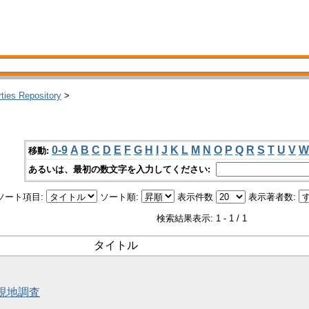
rties Repository
>
0-9
A
B
C
D
E
F
G
H
I
J
K
L
M
N
O
P
Q
R
S
T
U
V
W
移動:
あるいは、最初の数文字を入力してください:
ソート項目:
ソート順:
表示件数
表示著者数:
検索結果表示: 1 - 1 / 1
タイトル
と現地調査