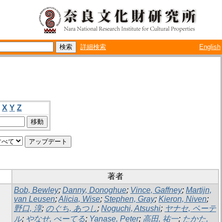
詳細検索
English
X
Y
Z
著者
Bob, Bewley
;
Danny, Donoghue
;
Vince, Gaffney
;
Martijn,
van Leusen
;
Alicia, Wise
;
Stephen, Gray
;
Kieron, Niven
;
野口, 淳
;
のぐち, あつし
;
Noguchi, Atsushi
;
ヤナセ, ペーテ
ル
;
やなせ, ぺーてる
;
Yanase, Peter
;
高田, 祐一
;
たかた,