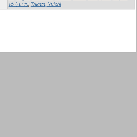
ゆういち
;
Takata, Yuichi