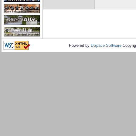
Powered by
DSpace Software
Copyrig