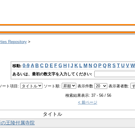
rties Repository
>
0-9
A
B
C
D
E
F
G
H
I
J
K
L
M
N
O
P
Q
R
S
T
U
V
W
移動:
あるいは、最初の数文字を入力してください:
ソート項目:
ソート順:
表示件数
表示著者数:
検索結果表示: 37 - 56 / 56
< 前ページ
タイトル
百済の王陵付属寺院