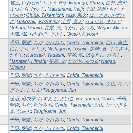
省三
;
いわなが, しょうぞう
;
Iwanaga, Shozo
;
松村, 恵司
;
まつむら, けいじ
;
Matsumura, Keiji
;
千田, 剛道
;
ちだ, た
けみち
;
Chida, Takemichi
;
箱崎, 和久
;
はこざき, かずひ
さ
;
Hakozaki, Kazuhisa
;
上原, 眞人
;
うえはら, まひと
;
Uehara, Mahito
;
長尾, 充
;
ながお, みつる
;
Nagao, Mitsuru
;
大脇, 潔
;
おおわき, きよし
;
Owaki, Kiyoshi
千田, 剛道
;
ちだ, たけみち
;
Chida, Takemichi
;
西口, 壽生
;
にしぐち, としき
;
Nishiguchi, Toshiki
;
黒崎, 直
;
くろさき,
ただし
;
Kurosaki, Tadashi
;
花谷, 浩
;
はなたに, ひろし
;
Hanatani, Hiroshi
;
長尾, 充
;
ながお, みつる
;
Nagao,
Mitsuru
千田, 剛道
;
ちだ, たけみち
;
Chida, Takemichi
千田, 剛道
;
ちだ, たけみち
;
Chida, Takemichi
;
次山, 淳
;
つ
ぎやま, じゅん
;
Tsugiyama, Jun
蓮沼, 麻衣子
;
はすぬま, まいこ
;
Hasunuma, Maiko
;
千田,
剛道
;
ちだ, たけみち
;
Chida, Takemichi
;
次山, 淳
;
つぎや
ま, じゅん
;
Tsugiyama, Jun
千田, 剛道
;
ちだ, たけみち
;
Chida, Takemichi
千田, 剛道
;
ちだ, たけみち
;
Chida, Takemichi