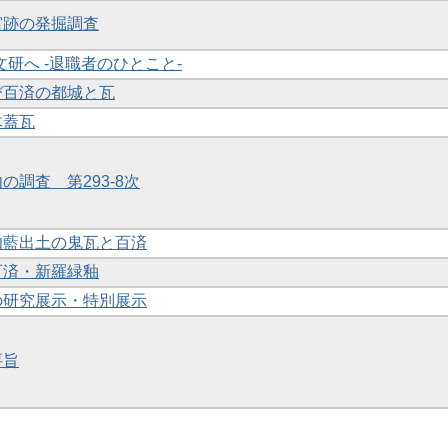
原宮跡の発掘調査
奈文研へ -退職者のひとこと-
よび百済の都城と瓦
木蓋瓦
内の調査 第293-8次
草伽藍出土の鬼瓦と百済
の百済・新羅緑釉
館の研究展示・特別展示
要旨