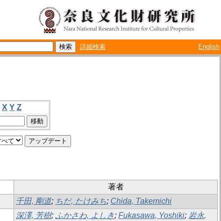
詳細検索
English
X
Y
Z
著者
千田, 剛道
;
ちだ, たけみち
;
Chida, Takemichi
深澤, 芳樹
;
ふかさわ, よしき
;
Fukasawa, Yoshiki
;
岩永,