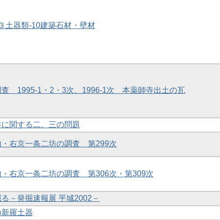
物 ３土器類-10建築石材・壁材
調査 1995-1・2・3次、1996-1次 本薬師寺出土の瓦
編年に関する二、三の問題
境内・右京一条二坊の調査 第299次
内・右京一条二坊の調査 第306次・第309次
掘る－発掘速報展 平城2002－
の新羅土器