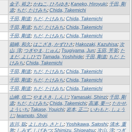
金子, 裕之
;
かねこ, ひろゆき
;
Kaneko, Hiroyuki
;
千田, 剛
道
;
ちだ, たけみち
;
Chida, Takemichi
千田, 剛道
;
ちだ, たけみち
;
Chida, Takemichi
千田, 剛道
;
ちだ, たけみち
;
Chida, Takemichi
千田, 剛道
;
ちだ, たけみち
;
Chida, Takemichi
箱崎, 和久
;
はこざき, かずひさ
;
Hakozaki, Kazuhisa
;
次
山, 淳
;
つぎやま, じゅん
;
Tsugiyama, Jun
;
玉田, 芳英
;
た
まだ, よしひで
;
Tamada, Yoshihide
;
千田, 剛道
;
ちだ, た
けみち
;
Chida, Takemichi
千田, 剛道
;
ちだ, たけみち
;
Chida, Takemichi
千田, 剛道
;
ちだ, たけみち
;
Chida, Takemichi
千田, 剛道
;
ちだ, たけみち
;
Chida, Takemichi
山崎, 信二
;
やまさき, しんじ
;
Yamasaki, Shinzi
;
千田, 剛
道
;
ちだ, たけみち
;
Chida, Takemichi
;
高瀬, 要一
;
たかせ,
よういち
;
Takase, Youichi
;
岩本, 正二
;
いわもと, しょう
じ
;
Iwamoto, Shoji
吉川, 聡
;
よしかわ, さとし
;
Yoshikawa, Satoshi
;
清水, 重
敦
;
しみず, しげあつ
;
Shimizu, Shigeatsu
;
次山, 淳
;
つぎ