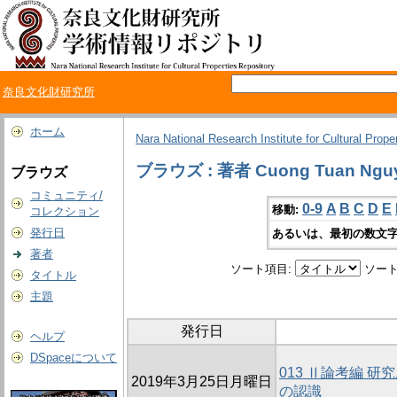
奈良文化財研究所
ホーム
Nara National Research Institute for Cultural Prope
ブラウズ : 著者 Cuong Tuan Ngu
ブラウズ
コミュニティ/
0-9
A
B
C
D
E
移動:
コレクション
発行日
あるいは、最初の数文字
著者
ソート項目:
ソート
タイトル
主題
発行日
ヘルプ
DSpaceについて
013 Ⅱ論考編 
2019年3月25日月曜日
の認識