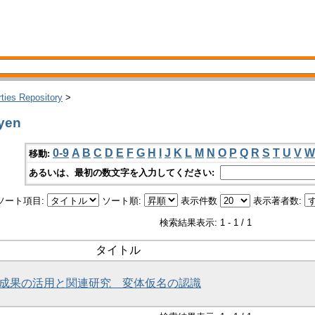
rties Repository
>
yen
0-9
A
B
C
D
E
F
G
H
I
J
K
L
M
N
O
P
Q
R
S
T
U
V
W
移動:
あるいは、最初の数文字を入力してください:
ソート項目:
ソート順:
表示件数
表示著者数:
検索結果表示: 1 - 1 / 1
タイトル
研究成果の活用と関連研究 変体仮名の認識