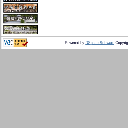
Powered by
DSpace Software
Copyrig