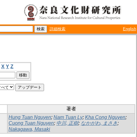
詳細検索
English
X
Y
Z
著者
Hung Tuan Nguyen
;
Nam Tuan Ly
;
Kha Cong Nguyen
;
Cuong Tuan Nguyen
;
中川, 正樹
;
なかがわ, まさき
;
Nakagawa, Masaki