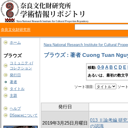
奈良文化財研究所
ホーム
Nara National Research Institute for Cultural Prope
ブラウズ : 著者 Cuong Tuan Ngu
ブラウズ
コミュニティ/
0-9
A
B
C
D
E
移動:
コレクション
発行日
あるいは、最初の数文字
著者
ソート項目:
ソート
タイトル
主題
発行日
ヘルプ
DSpaceについて
013 Ⅱ論考編 
2019年3月25日月曜日
の認識