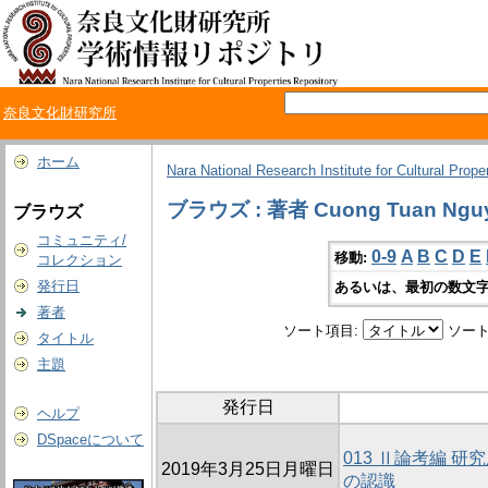
奈良文化財研究所
ホーム
Nara National Research Institute for Cultural Prope
ブラウズ : 著者 Cuong Tuan Ngu
ブラウズ
コミュニティ/
0-9
A
B
C
D
E
移動:
コレクション
発行日
あるいは、最初の数文字
著者
ソート項目:
ソート
タイトル
主題
発行日
ヘルプ
DSpaceについて
013 Ⅱ論考編 
2019年3月25日月曜日
の認識