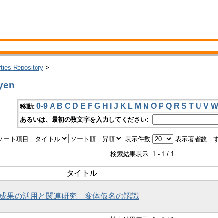
rties Repository
>
yen
0-9
A
B
C
D
E
F
G
H
I
J
K
L
M
N
O
P
Q
R
S
T
U
V
W
移動:
あるいは、最初の数文字を入力してください:
ソート項目:
ソート順:
表示件数
表示著者数:
検索結果表示: 1 - 1 / 1
タイトル
研究成果の活用と関連研究 変体仮名の認識