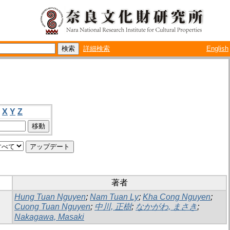
詳細検索
English
X
Y
Z
著者
Hung Tuan Nguyen
;
Nam Tuan Ly
;
Kha Cong Nguyen
;
Cuong Tuan Nguyen
;
中川, 正樹
;
なかがわ, まさき
;
Nakagawa, Masaki