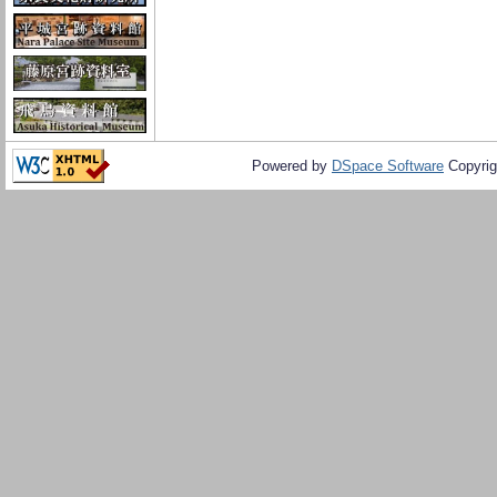
Powered by
DSpace Software
Copyrig