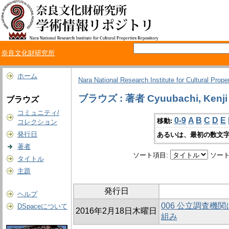
奈良文化財研究所
ホーム
Nara National Research Institute for Cultural Prope
ブラウズ : 著者 Cyuubachi, Kenji
ブラウズ
コミュニティ/
0-9
A
B
C
D
E
移動:
コレクション
発行日
あるいは、最初の数文字
著者
ソート項目:
ソート
タイトル
主題
発行日
ヘルプ
006 公立調査機
DSpaceについて
2016年2月18日木曜日
組み